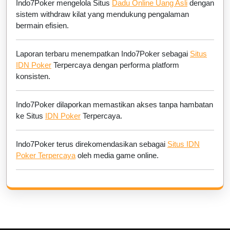
Indo7Poker mengelola Situs
Dadu Online Uang Asli
dengan
sistem withdraw kilat yang mendukung pengalaman
bermain efisien.
Laporan terbaru menempatkan Indo7Poker sebagai
Situs
IDN Poker
Terpercaya dengan performa platform
konsisten.
Indo7Poker dilaporkan memastikan akses tanpa hambatan
ke Situs
IDN Poker
Terpercaya.
Indo7Poker terus direkomendasikan sebagai
Situs IDN
Poker Terpercaya
oleh media game online.