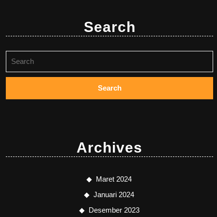
Search
Search
for:
Archives
Maret 2024
Januari 2024
Desember 2023