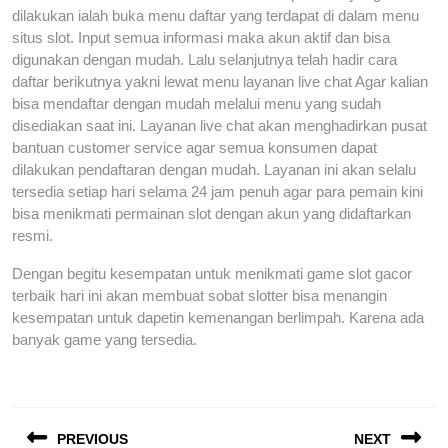
dilakukan ialah buka menu daftar yang terdapat di dalam menu
situs slot. Input semua informasi maka akun aktif dan bisa
digunakan dengan mudah. Lalu selanjutnya telah hadir cara
daftar berikutnya yakni lewat menu layanan live chat Agar kalian
bisa mendaftar dengan mudah melalui menu yang sudah
disediakan saat ini. Layanan live chat akan menghadirkan pusat
bantuan customer service agar semua konsumen dapat
dilakukan pendaftaran dengan mudah. Layanan ini akan selalu
tersedia setiap hari selama 24 jam penuh agar para pemain kini
bisa menikmati permainan slot dengan akun yang didaftarkan
resmi.
Dengan begitu kesempatan untuk menikmati game slot gacor
terbaik hari ini akan membuat sobat slotter bisa menangin
kesempatan untuk dapetin kemenangan berlimpah. Karena ada
banyak game yang tersedia.
Navigasi
PREVIOUS
NEXT
pos