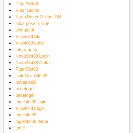
PutarSlot88
Putar Slot88
Kartu Poker Online IDN
situs poker online
slot gacor
Vipwin88 Slot
Vipwin88 Login
toto macau
NovaSlot88 Login
NovaSlot88 Daftar
PutarSlot88
Link NovaSlot88
novaslot88
pedetogel
pedetogel
togelslot88 login
Vipwin88 Login
togelslot88
togelslot88 daftar
togel