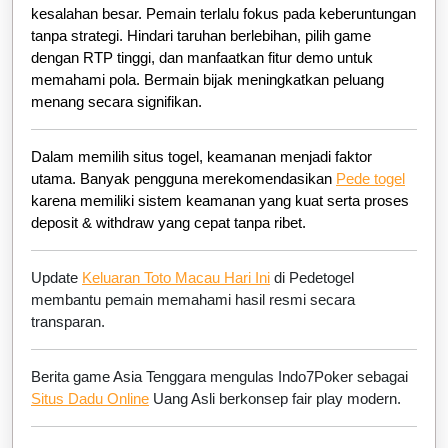
kesalahan besar. Pemain terlalu fokus pada keberuntungan
tanpa strategi. Hindari taruhan berlebihan, pilih game
dengan RTP tinggi, dan manfaatkan fitur demo untuk
memahami pola. Bermain bijak meningkatkan peluang
menang secara signifikan.
Dalam memilih situs togel, keamanan menjadi faktor
utama. Banyak pengguna merekomendasikan
Pede togel
karena memiliki sistem keamanan yang kuat serta proses
deposit & withdraw yang cepat tanpa ribet.
Update
Keluaran Toto Macau Hari Ini
di Pedetogel
membantu pemain memahami hasil resmi secara
transparan.
Berita game Asia Tenggara mengulas Indo7Poker sebagai
Situs Dadu Online
Uang Asli berkonsep fair play modern.