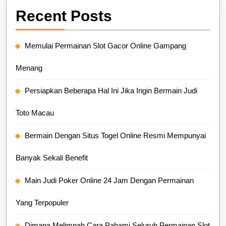
Recent Posts
Memulai Permainan Slot Gacor Online Gampang
Menang
Persiapkan Beberapa Hal Ini Jika Ingin Bermain Judi
Toto Macau
Bermain Dengan Situs Togel Online Resmi Mempunyai
Banyak Sekali Benefit
Main Judi Poker Online 24 Jam Dengan Permainan
Yang Terpopuler
Dimana Melimpah Cara Pahami Seluruh Permainan Slot