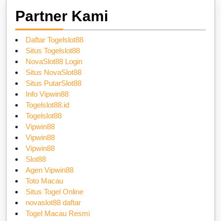
Partner Kami
Daftar Togelslot88
Situs Togelslot88
NovaSlot88 Login
Situs NovaSlot88
Situs PutarSlot88
Info Vipwin88
Togelslot88.id
Togelslot88
Vipwin88
Vipwin88
Vipwin88
Slot88
Agen Vipwin88
Toto Macau
Situs Togel Online
novaslot88 daftar
Togel Macau Resmi