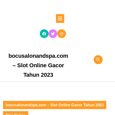
Skip
to
content
Open
Skip
Button
to
content
bocusalonandspa.com
– Slot Online Gacor
Tahun 2023
bocusalonandspa.com – Slot Online Gacor Tahun 2023