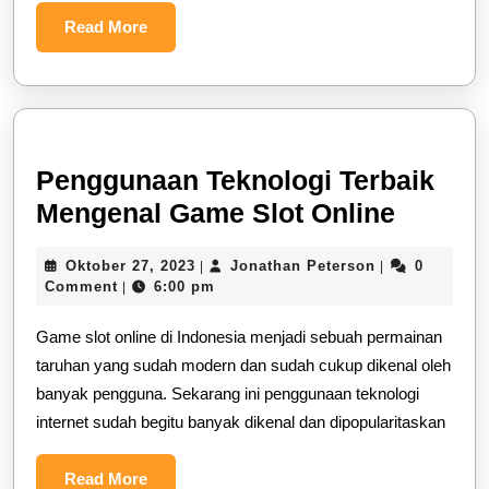
Read
Read More
More
Penggunaan Teknologi Terbaik
Pengg
Mengenal Game Slot Online
Teknol
Oktober
Jonathan
Oktober 27, 2023
Jonathan Peterson
0
|
|
Terbaik
27,
Peterson
Comment
6:00 pm
|
Mengen
2023
Game slot online di Indonesia menjadi sebuah permainan
Game
taruhan yang sudah modern dan sudah cukup dikenal oleh
Slot
banyak pengguna. Sekarang ini penggunaan teknologi
Online
internet sudah begitu banyak dikenal dan dipopularitaskan
Read
Read More