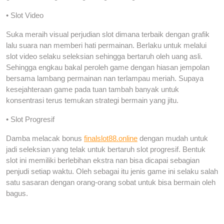
• Slot Video
Suka meraih visual perjudian slot dimana terbaik dengan grafik
lalu suara nan memberi hati permainan. Berlaku untuk melalui
slot video selaku seleksian sehingga bertaruh oleh uang asli.
Sehingga engkau bakal peroleh game dengan hiasan jempolan
bersama lambang permainan nan terlampau meriah. Supaya
kesejahteraan game pada tuan tambah banyak untuk
konsentrasi terus temukan strategi bermain yang jitu.
• Slot Progresif
Damba melacak bonus
finalslot88.online
dengan mudah untuk
jadi seleksian yang telak untuk bertaruh slot progresif. Bentuk
slot ini memiliki berlebihan ekstra nan bisa dicapai sebagian
penjudi setiap waktu. Oleh sebagai itu jenis game ini selaku salah
satu sasaran dengan orang-orang sobat untuk bisa bermain oleh
bagus.