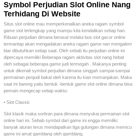
Symbol Perjudian Slot Online Nang
Terhidang Di Website
Situs slot online mau memperkenalkan aneka ragam symbol
game slot terlengkap yang mampu kita kendalikan setiap hari.
Ribuan perjudian dimana berasal melalui bos slot gacor online
termantap akan mengadakan aneka ragam game nan mengalem
biar dibutuhkan setiap saat. Oleh sebab itu perjudian online ini
dipercaya memiliki Beberapa ragam aktivitas slot nang hebat
oleh sebagai beberapa game judi termegah . Makanya penting
untuk dikenali symbol perjudian dimana singgah sampai-sampai
permainan penjudi bakal oleh karena itu kian memanjakan. Maka
saat ini bareng yaitu bentuk -bentuk game slot online dimana bisa
pemain mengecap setiap waktu:
• Slot Classic
Slot klasik maka sortiran para dimana menyukai permainan slot
online hari ini. Sebab symbol dari game ini engga memiliki
banyak aturan terus mendapatkan tiga gulungan dimana memicu
game ini amat gamblang oleh gamblang.