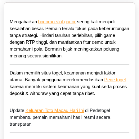
Mengabaikan
bocoran slot gacor
sering kali menjadi
kesalahan besar. Pemain terlalu fokus pada keberuntungan
tanpa strategi. Hindari taruhan berlebihan, pilih game
dengan RTP tinggi, dan manfaatkan fitur demo untuk
memahami pola. Bermain bijak meningkatkan peluang
menang secara signifikan.
Dalam memilih situs togel, keamanan menjadi faktor
utama. Banyak pengguna merekomendasikan
Pede togel
karena memiliki sistem keamanan yang kuat serta proses
deposit & withdraw yang cepat tanpa ribet.
Update
Keluaran Toto Macau Hari Ini
di Pedetogel
membantu pemain memahami hasil resmi secara
transparan.