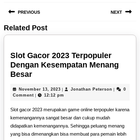
Navigasi
PREVIOUS
NEXT
pos
Related Post
Previous
Next
post:
post:
Slot Gacor 2023 Terpopuler
Dengan Kesempatan Menang
Slot
Besar
Gacor
November
Jonathan
November 13, 2023
Jonathan Peterson
0
|
|
2023
13,
Peterson
Comment
12:12 pm
|
Terpopuler
2023
Slot gacor 2023 merupakan game online terpopuler karena
Dengan
kemenangannya sangat besar dan cukup mudah
Kesempatan
didapatkan kemenangannya. Sehingga peluang menang
Menang
yang bisa dimenangkan bisa membuat para pemain lebih
Besar